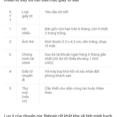
S
Loại
Yêu cầu chi tiết
T
giấy tờ
T
1
Hộ
Bản gốc còn hạn trên 6 tháng, còn ít nhất
chiếu
2 trang trống.
2
Ảnh thẻ
Kích thước 3.5 x 4.5 cm, nền trắng, chụp
rõ mặt.
3
Chứng
Sao kê tài khoản ngân hàng 3 tháng gần
minh tài
nhất (Số dư tối thiểu khoảng 1.000
chính
USD).
4
Giấy tờ
Vé máy bay khứ hồi và xác nhận đặt
chuyến
phòng khách sạn.
đi
5
Thư
Cần thiết cho diện công tác hoặc thăm
mời
thân.
(nếu
có)
Lưu ý của chuyên gia: Bahrain rất khắt khe về tính minh bạch